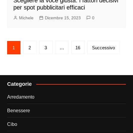
Scegliere la voce giusta: i fattori decisivi
per spot pubblicitari efficaci
Michele
Dicembre 15, 2023
0
Paginazione
1
2
3
…
16
Successivo
degli
articoli
Categorie
Arredamento
Benessere
Cibo