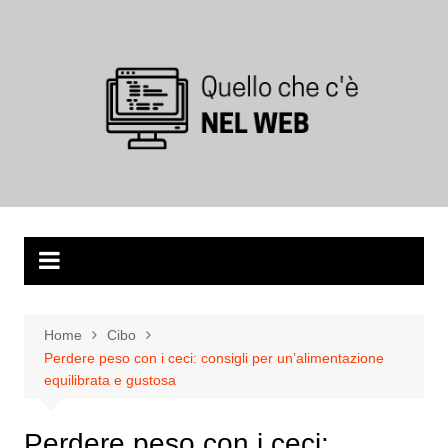
Salta
al
contenuto
Home
Cibo
Perdere peso con i ceci: consigli per un’alimentazione
equilibrata e gustosa
Perdere peso con i ceci: