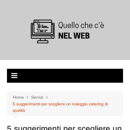
Salta
al
contenuto
Home
Servizi
5 suggerimenti per scegliere un noleggio catering di
qualità
5 suggerimenti per scegliere un