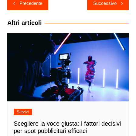
Navigazione
Precedente
Successivo
articoli
Altri articoli
Servizi
Scegliere la voce giusta: i fattori decisivi
per spot pubblicitari efficaci